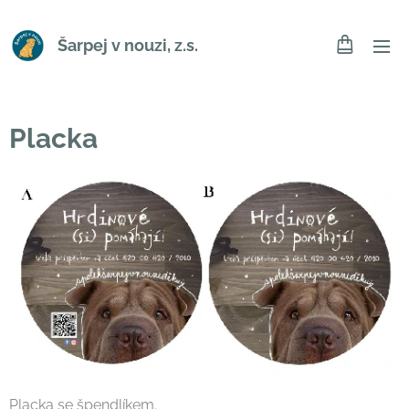
Šarpej v nouzi, z.s.
Placka
Placka se špendlíkem.