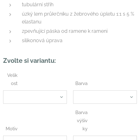
tubulární střih
úzký lem průkrčníku z žebrového úpletu 1:1 s 5 %
elastanu
zpevňující páska od ramene k rameni
silikonová úprava
Zvolte si variantu:
Velik
ost
Barva
Barva
výšiv
Motiv
ky