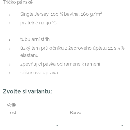
Tričko pánské
Single Jersey, 100 % bavlna, 160 g/m²
pratelné na 40 °C
tubulární střih
úzký lem průkrčníku z žebrového úpletu 1:1 s 5 %
elastanu
zpevňující páska od ramene k rameni
silikonová úprava
Zvolte si variantu:
Velik
ost
Barva