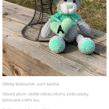
Dětský klobouček, 100% bavlna.
Obvod 56cm, obšité větrací otvory, potící pásky,
lemované vnitřní švy.