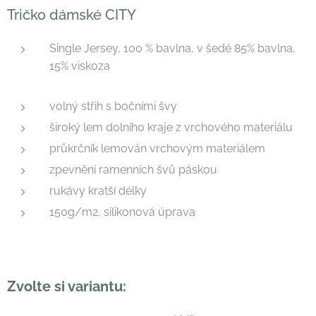
Tričko dámské CITY
Single Jersey, 100 % bavlna, v šedé 85% bavlna,
15% viskoza
volný střih s bočními švy
široký lem dolního kraje z vrchového materiálu
průkrčník lemován vrchovým materiálem
zpevnění ramenních švů páskou
rukávy kratší délky
150g/m2, silikonová úprava
Zvolte si variantu: