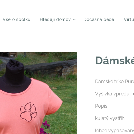
Vše o spolku
Hledají domov
Dočasná péče
Virt
Dámské 
Dámské triko Pur
Výšivka vpředu, 
Popis:
kulatý výstřih
lehce vypasovaný