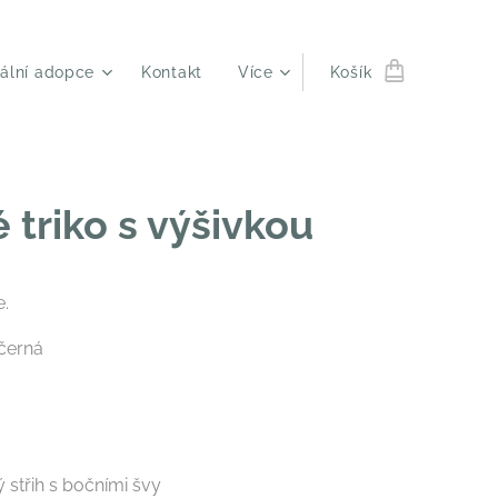
uální adopce
Kontakt
Více
Košík
triko s výšivkou
e.
černá
 střih s bočními švy