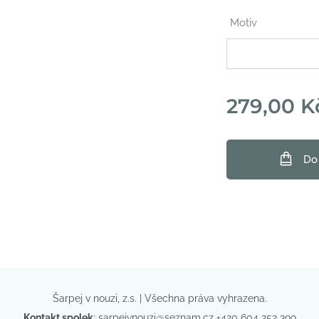
Motiv
279,00
K
Do
Šarpej v nouzi, z.s. | Všechna práva vyhrazena.
Kontakt spolek
:
sarpejvnouzi@seznam.cz
+420 604 252 399