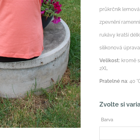
průkrčník lemov
zpevnění ramenn
rukávy kratší dél
silikonová úprav
Velikost:
kromě s
2XL
Pratelné na
: 40 
Zvolte si vari
Barva