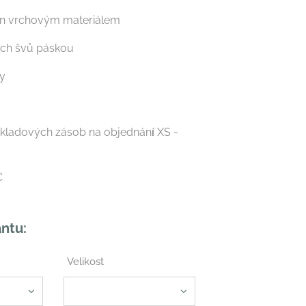
án vrchovým materiálem
ích švů páskou
ky
a
kladových zásob na objednán
í
XS -
°C
antu:
Velikost