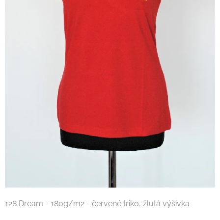
128 Dream - 180g/m2 - červené triko, žlutá výšivka